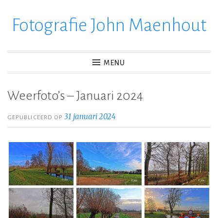
Fotografie John Maenhout
Ga
verder
naar
inhoud
MENU
Weerfoto’s – Januari 2024
31 januari 2024
GEPUBLICEERD OP