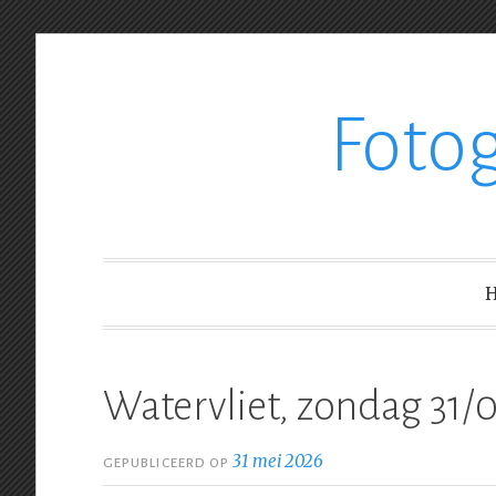
Ga
Foto
verder
naar
inhoud
Watervliet, zondag 31/
31 mei 2026
GEPUBLICEERD OP