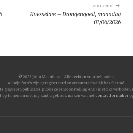
VOLGENDE
6
Knesselare – Drongengoed, maandag
01/06/2026
©
2023 John Maenhout - Alle rechten voorbehouden.
Al mijn foto's zijn geregistreerd en auteursrechtelijk beschermd.
, papieren publicatie, publieke tentoonstelling enz.) is strikt verboden
t op te nemen met mij kunt u gebruik maken van het
contactformulier
op