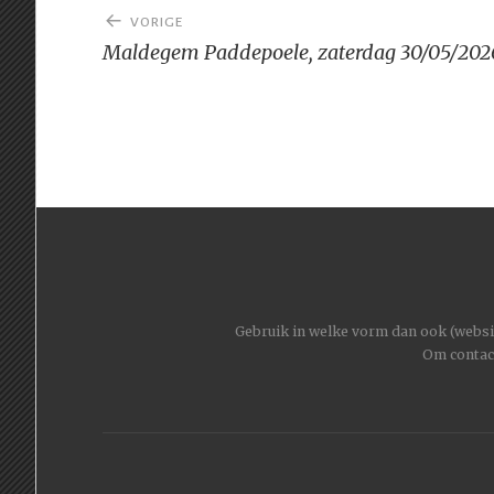
Bericht
VORIGE
navigatie
Maldegem Paddepoele, zaterdag 30/05/202
Gebruik in welke vorm dan ook (website
Om contac