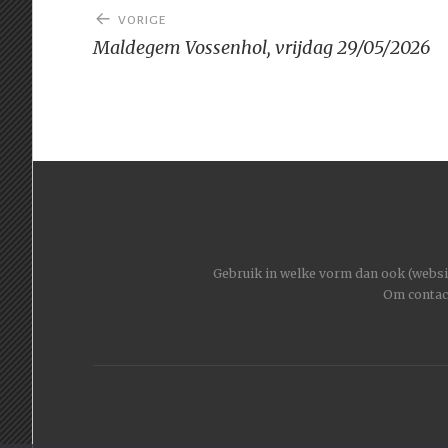
Bericht
VORIGE
navigatie
Maldegem Vossenhol, vrijdag 29/05/2026
Gebruik in welke vorm dan ook (website
Om contac