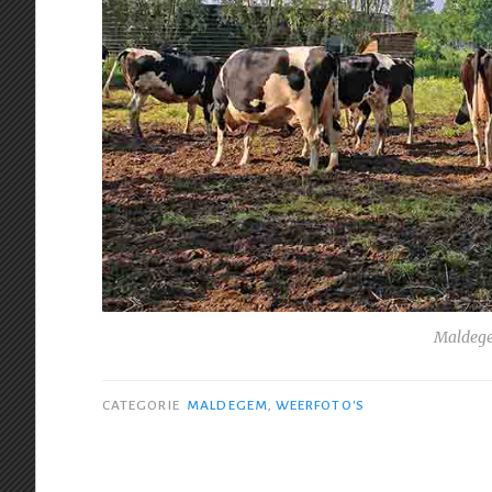
Maldege
CATEGORIE
MALDEGEM
,
WEERFOTO'S