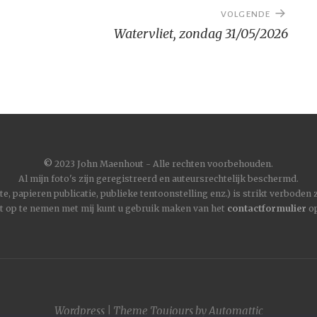
VOLGENDE
Watervliet, zondag 31/05/2026
©
2023 John Maenhout - Alle rechten voorbehouden.
Al mijn foto's zijn geregistreerd en auteursrechtelijk beschermd.
, papieren publicatie, publieke tentoonstelling enz.) is strikt verboden
t op te nemen met mij kunt u gebruik maken van het
contactformulier
op
Wordpress
|
Theme
Toujours
by
Automattic