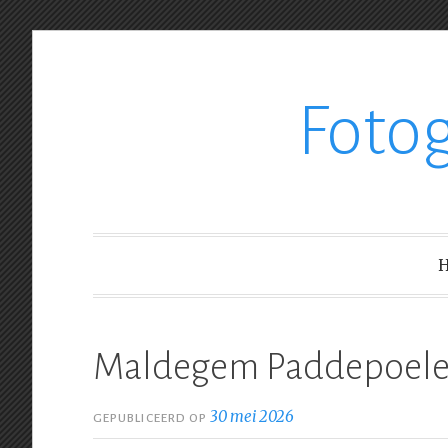
Ga
Foto
verder
naar
inhoud
Maldegem Paddepoele,
30 mei 2026
GEPUBLICEERD OP