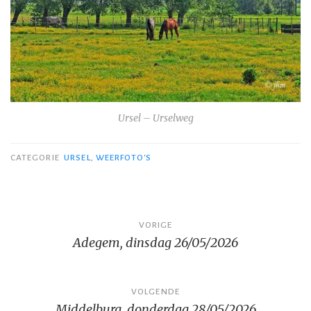
Ursel – Urselweg
CATEGORIE
URSEL
,
WEERFOTO'S
Bericht
VORIGE
Adegem, dinsdag 26/05/2026
navigatie
VOLGENDE
Middelburg, donderdag 28/05/2026