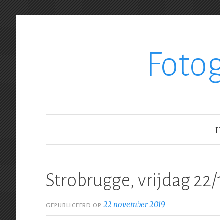
Ga
Foto
verder
naar
inhoud
Strobrugge, vrijdag 22/
22 november 2019
GEPUBLICEERD OP