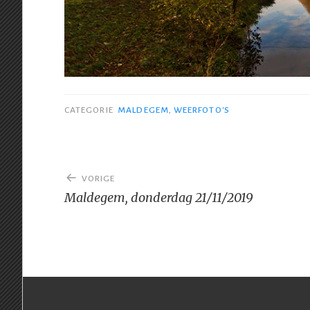
CATEGORIE
MALDEGEM
,
WEERFOTO'S
Bericht
VORIGE
navigatie
Maldegem, donderdag 21/11/2019