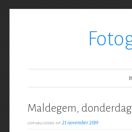
Ga
Foto
verder
naar
inhoud
Maldegem, donderdag 
21 november 2019
GEPUBLICEERD OP