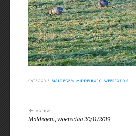
CATEGORIE
MALDEGEM
,
MIDDELBURG
,
WEERFOTO'S
Bericht
VORIGE
navigatie
Maldegem, woensdag 20/11/2019