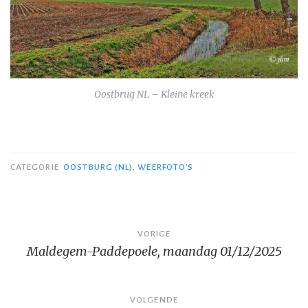
Oostbrug NL – Kleine kreek
CATEGORIE
OOSTBURG (NL)
,
WEERFOTO'S
Bericht
VORIGE
Maldegem-Paddepoele, maandag 01/12/2025
navigatie
VOLGENDE