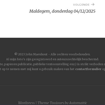
VOLGENDE
Maldegem, donderdag 04/12/2025
©
2023 John Maenhout - Alle rechten voorbehouden.
Al mijn foto's zijn geregistreerd en auteursrechtelijk beschermd.
, papieren publicatie, publieke tentoonstelling enz.) is strikt verboden
t op te nemen met mij kunt u gebruik maken van het
contactformulier
op
Wordpress
|
Theme
Toujours
by
Automattic