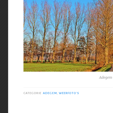
Adegem –
CATEGORIE
ADEGEM
,
WEERFOTO'S