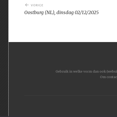
Bericht
VORIGE
navigatie
Oostburg (NL), dinsdag 02/12/2025
Gebruik in welke vorm dan ook (website
Om contac