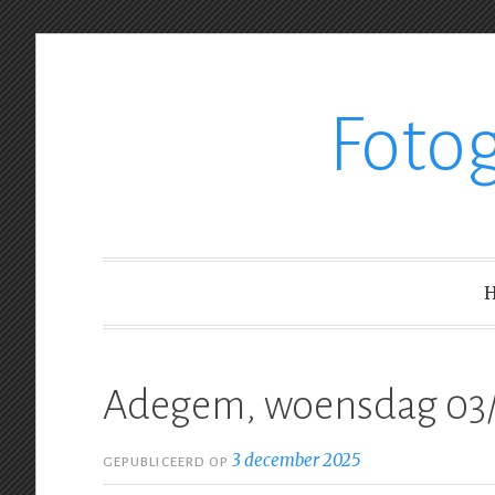
Ga
Foto
verder
naar
inhoud
Adegem, woensdag 03/
3 december 2025
GEPUBLICEERD OP