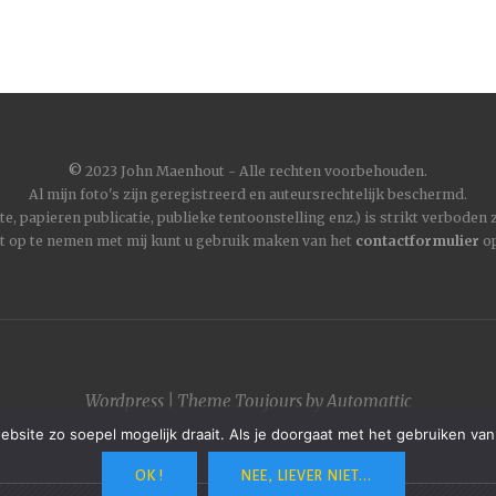
©
2023 John Maenhout - Alle rechten voorbehouden.
Al mijn foto's zijn geregistreerd en auteursrechtelijk beschermd.
, papieren publicatie, publieke tentoonstelling enz.) is strikt verboden
t op te nemen met mij kunt u gebruik maken van het
contactformulier
op
Wordpress
|
Theme
Toujours
by
Automattic
site zo soepel mogelijk draait. Als je doorgaat met het gebruiken van
OK !
NEE, LIEVER NIET...