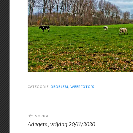
CATEGORIE
OEDELEM
,
WEERFOTO'S
Bericht
VORIGE
navigatie
Adegem, vrijdag 20/11/2020