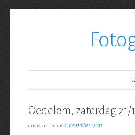
Ga
Foto
verder
naar
inhoud
Oedelem, zaterdag 21/
21 november 2020
GEPUBLICEERD OP