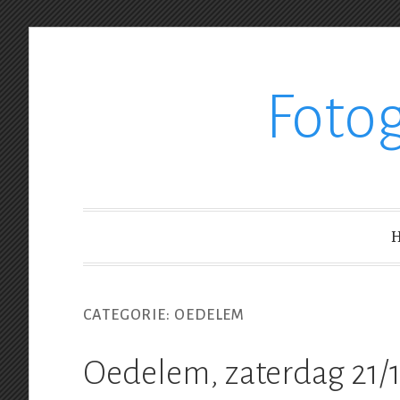
Ga
Foto
verder
naar
inhoud
CATEGORIE:
OEDELEM
Oedelem, zaterdag 21/