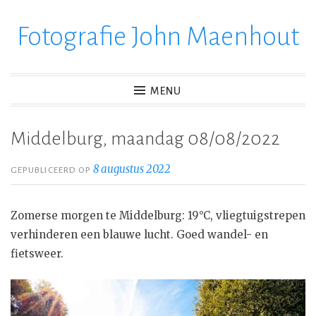
Fotografie John Maenhout
Ga
verder
naar
inhoud
MENU
Middelburg, maandag 08/08/2022
8 augustus 2022
GEPUBLICEERD OP
Zomerse morgen te Middelburg: 19°C, vliegtuigstrepen
verhinderen een blauwe lucht. Goed wandel- en
fietsweer.