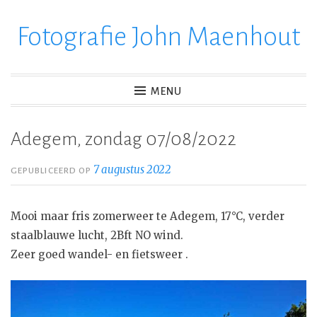
Fotografie John Maenhout
Ga
verder
naar
inhoud
MENU
Adegem, zondag 07/08/2022
7 augustus 2022
GEPUBLICEERD OP
Mooi maar fris zomerweer te Adegem, 17°C, verder
staalblauwe lucht, 2Bft NO wind.
Zeer goed wandel- en fietsweer .