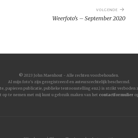
VOLGENDE
Weerfoto’s – September 2020
©
2023 John Maenhout - Alle rechten voorbehouden.
Al mijn foto's zijn geregistreerd en auteursrechtelijk beschermd.
, papieren publicatie, publieke tentoonstelling enz.) is strikt verboden
t op te nemen met mij kunt u gebruik maken van het
contactformulier
op