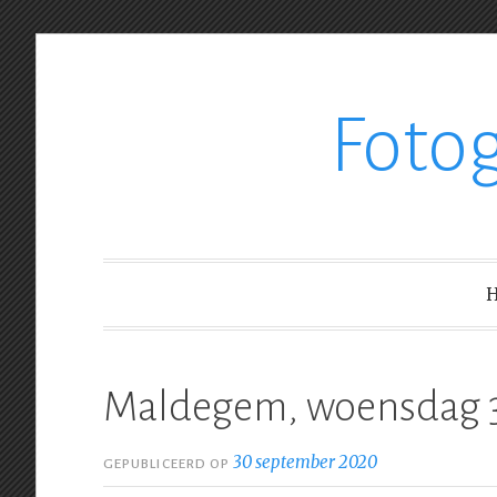
Ga
Foto
verder
naar
inhoud
Maldegem, woensdag 
30 september 2020
GEPUBLICEERD OP