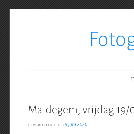
Ga
Foto
verder
naar
inhoud
Maldegem, vrijdag 19/
19 juni 2020
GEPUBLICEERD OP