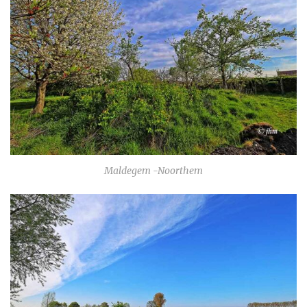
Maldegem -Noorthem