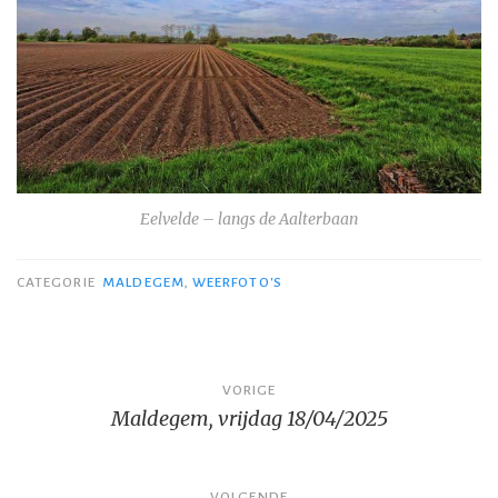
Eelvelde – langs de Aalterbaan
CATEGORIE
MALDEGEM
,
WEERFOTO'S
Bericht
VORIGE
Maldegem, vrijdag 18/04/2025
navigatie
VOLGENDE