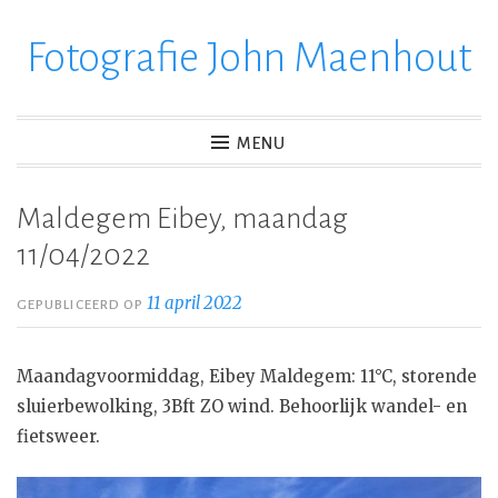
Fotografie John Maenhout
Ga
verder
naar
inhoud
MENU
Maldegem Eibey, maandag
11/04/2022
11 april 2022
GEPUBLICEERD OP
Maandagvoormiddag, Eibey Maldegem: 11°C, storende
sluierbewolking, 3Bft ZO wind. Behoorlijk wandel- en
fietsweer.