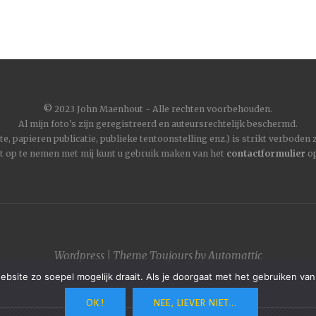
©
2023 John Maenhout - Alle rechten voorbehouden.
Al mijn foto's zijn geregistreerd en auteursrechtelijk beschermd.
, papieren publicatie, publieke tentoonstelling enz.) is strikt verboden
t op te nemen met mij kunt u gebruik maken van het
contactformulier
op
Wordpress
|
Theme
Toujours
by
Automattic
site zo soepel mogelijk draait. Als je doorgaat met het gebruiken van
OK !
NEE, LIEVER NIET...