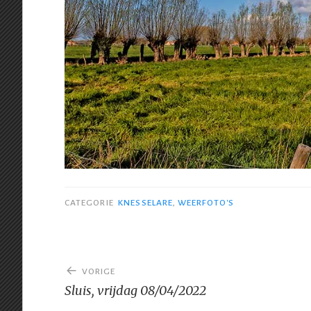
CATEGORIE
KNESSELARE
,
WEERFOTO'S
Bericht
VORIGE
navigatie
Sluis, vrijdag 08/04/2022