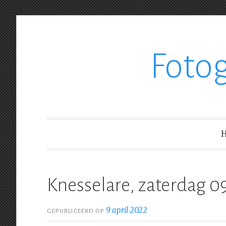
Ga
Foto
verder
naar
inhoud
Knesselare, zaterdag 
9 april 2022
GEPUBLICEERD OP