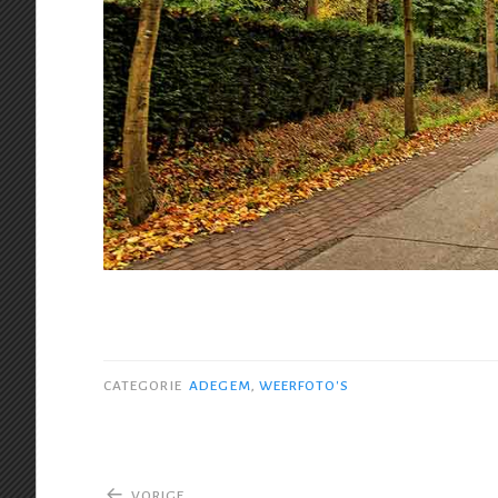
CATEGORIE
ADEGEM
,
WEERFOTO'S
Bericht
VORIGE