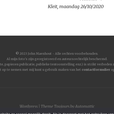
Kleit, maandag 26/10/2020
©
2023 John Maenhout - Alle rechten voorbehouden.
Al mijn foto's zijn geregistreerd en auteursrechtelijk beschermd.
, papieren publicatie, publieke tentoonstelling enz.) is strikt verboden
t op te nemen met mij kunt u gebruik maken van het
contactformulier
op
Wordpress
|
Theme
Toujours
by
Automattic