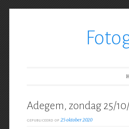
Ga
Foto
verder
naar
inhoud
Adegem, zondag 25/10
25 oktober 2020
GEPUBLICEERD OP