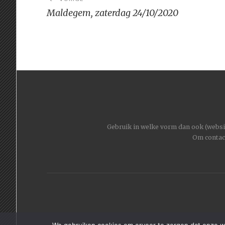
navigatie
Maldegem, zaterdag 24/10/2020
Gebruik in welke vorm dan ook (website
Om contac