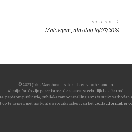
VOLGENDE
Maldegem, dinsdag 16/07/2024
©
2023 John Maenhout - Alle rechten voorbehouden.
Al mijn foto's zijn geregistreerd en auteursrechtelijk beschermd.
, papieren publicatie, publieke tentoonstelling enz.) is strikt verboden
t op te nemen met mij kunt u gebruik maken van het
contactformulier
op