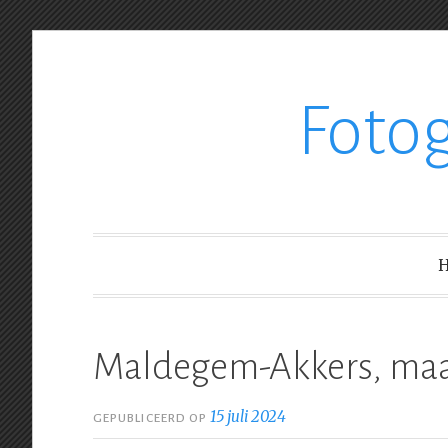
Ga
Foto
verder
naar
inhoud
Maldegem-Akkers, maa
15 juli 2024
GEPUBLICEERD OP