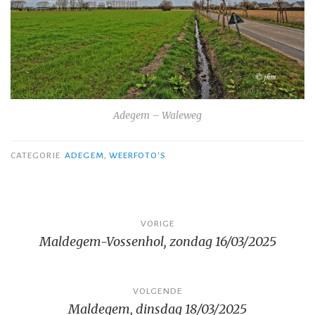
Adegem – Waleweg
CATEGORIE
ADEGEM
,
WEERFOTO'S
Bericht
VORIGE
Maldegem-Vossenhol, zondag 16/03/2025
navigatie
VOLGENDE
Maldegem, dinsdag 18/03/2025