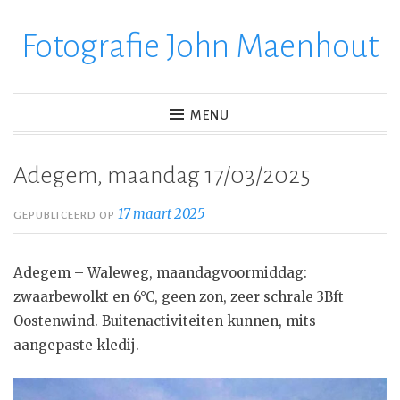
Fotografie John Maenhout
Ga
verder
naar
inhoud
MENU
Adegem, maandag 17/03/2025
17 maart 2025
GEPUBLICEERD OP
Adegem – Waleweg, maandagvoormiddag:
zwaarbewolkt en 6°C, geen zon, zeer schrale 3Bft
Oostenwind. Buitenactiviteiten kunnen, mits
aangepaste kledij.