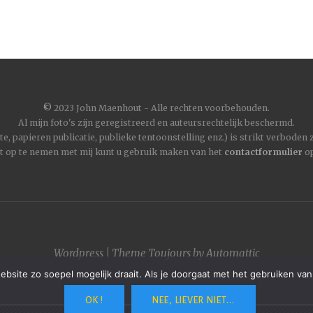
©
2023 John Maenhout - Alle rechten voorbehouden.
Al mijn foto's zijn geregistreerd en auteursrechtelijk beschermd.
, papieren publicatie, publieke tentoonstelling enz.) is strikt verboden
t op te nemen met mij kunt u gebruik maken van het
contactformulier
op
Wordpress
|
Theme
Toujours
by
Automattic
site zo soepel mogelijk draait. Als je doorgaat met het gebruiken van
OK !
NEE, LIEVER NIET...