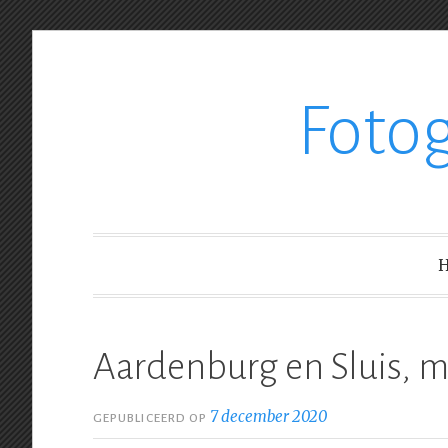
Ga
Foto
verder
naar
inhoud
Aardenburg en Sluis, 
7 december 2020
GEPUBLICEERD OP