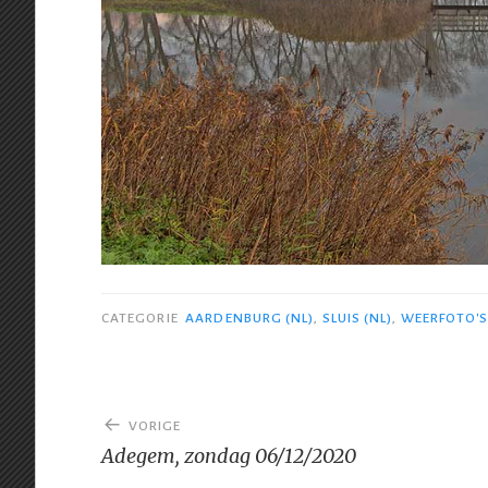
CATEGORIE
AARDENBURG (NL)
,
SLUIS (NL)
,
WEERFOTO'
Bericht
VORIGE
navigatie
Adegem, zondag 06/12/2020