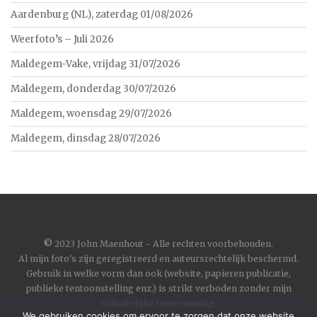
Aardenburg (NL), zaterdag 01/08/2026
Weerfoto’s – Juli 2026
Maldegem-Vake, vrijdag 31/07/2026
Maldegem, donderdag 30/07/2026
Maldegem, woensdag 29/07/2026
Maldegem, dinsdag 28/07/2026
©
2023 John Maenhout - Alle rechten voorbehouden.
Al mijn foto's zijn geregistreerd en auteursrechtelijk beschermd.
Gebruik in welke vorm dan ook (website, papieren publicatie,
publieke tentoonstelling enz.) is strikt verboden zonder mijn
schriftelijke toestemming.
We gebruiken cookies om ervoor te zorgen dat onze website