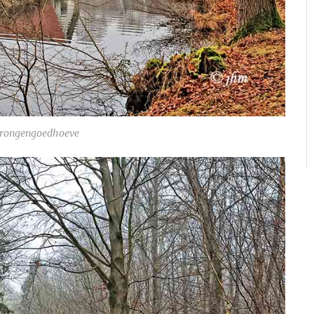
Drongengoedhoeve