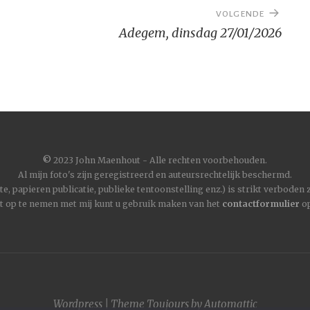
VOLGENDE
Adegem, dinsdag 27/01/2026
©
2023 John Maenhout - Alle rechten voorbehouden.
Al mijn foto's zijn geregistreerd en auteursrechtelijk beschermd.
, papieren publicatie, publieke tentoonstelling enz.) is strikt verboden
t op te nemen met mij kunt u gebruik maken van het
contactformulier
op
Wordpress
|
Theme
Toujours
by
Automattic