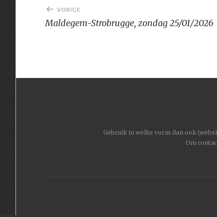
Bericht
VORIGE
navigatie
Maldegem-Strobrugge, zondag 25/01/2026
Gebruik in welke vorm dan ook (website
Om contac