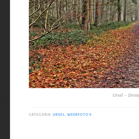
Ursel – Dro
CATEGORIE
URSEL
,
WEERFOTO'S