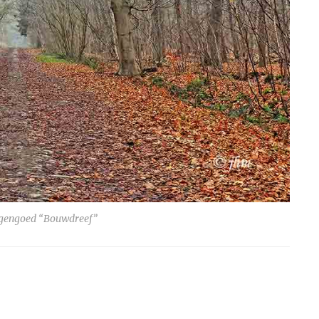
ngengoed “Bouwdreef”