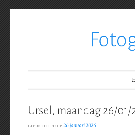
Ga
Foto
verder
naar
inhoud
Ursel, maandag 26/01/
26 januari 2026
GEPUBLICEERD OP