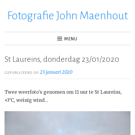
Fotografie John Maenhout
Ga
verder
naar
inhoud
MENU
St Laureins, donderdag 23/01/2020
23 januari 2020
GEPUBLICEERD OP
Twee weerfoto’s genomen om 11 uur te St Laureins,
+3°C, weinig wind…