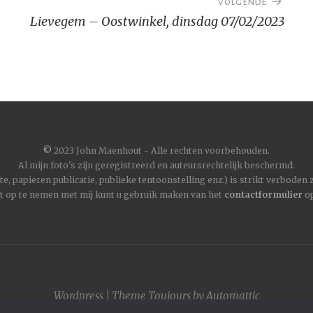
VOLGENDE
Lievegem – Oostwinkel, dinsdag 07/02/2023
©
2023 John Maenhout - Alle rechten voorbehouden.
Al mijn foto's zijn geregistreerd en auteursrechtelijk beschermd.
, papieren publicatie, publieke tentoonstelling enz.) is strikt verboden
t op te nemen met mij kunt u gebruik maken van het
contactformulier
op
Wordpress
|
Theme
Toujours
by
Automattic