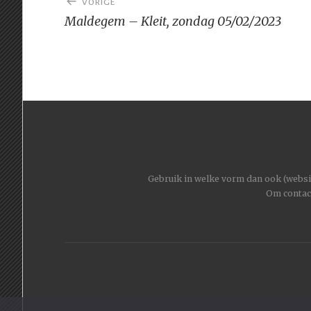
VORIGE
navigatie
Maldegem – Kleit, zondag 05/02/2023
Gebruik in welke vorm dan ook (website
Om contac