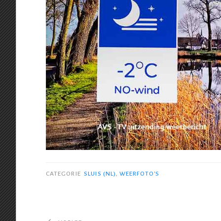
CATEGORIE
SLUIS (NL)
,
WEERFOTO'S
Bericht