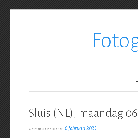
Ga
Foto
verder
naar
inhoud
Sluis (NL), maandag 0
6 februari 2023
GEPUBLICEERD OP