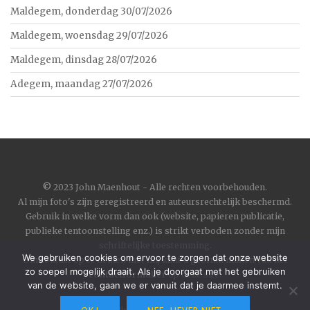
Maldegem, donderdag 30/07/2026
Maldegem, woensdag 29/07/2026
Maldegem, dinsdag 28/07/2026
Adegem, maandag 27/07/2026
©
2023 John Maenhout - Alle rechten voorbehouden.
Al mijn foto's zijn geregistreerd en auteursrechtelijk beschermd.
Gebruik in welke vorm dan ook (website, papieren publicatie,
publieke tentoonstelling enz.) is strikt verboden zonder mijn
schriftelijke toestemming.
We gebruiken cookies om ervoor te zorgen dat onze website
Om contact op te nemen met mij kunt u gebruik maken van het
zo soepel mogelijk draait. Als je doorgaat met het gebruiken
contactformulier
op deze site.
van de website, gaan we er vanuit dat je daarmee instemt.