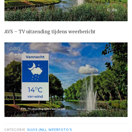
AVS – TV uitzending tijdens weerbericht
CATEGORIE
SLUIS (NL)
,
WEERFOTO'S