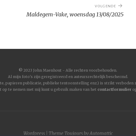
VOLGENDE
Maldegem-Vake, woensdag 13/08/2025
©
2023 John Maenhout - Alle rechten voorbehouden.
Al mijn foto's zijn geregistreerd en auteursrechtelijk beschermd.
, papieren publicatie, publieke tentoonstelling enz.) is strikt verboden
t op te nemen met mij kunt u gebruik maken van het
contactformulier
op
Wordpress
|
Theme
Toujours
by
Automattic