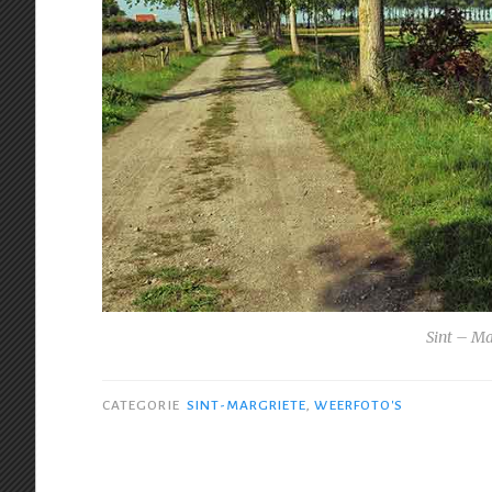
Sint – Ma
CATEGORIE
SINT-MARGRIETE
,
WEERFOTO'S