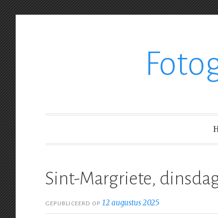
Ga
Foto
verder
naar
inhoud
Sint-Margriete, dinsda
12 augustus 2025
GEPUBLICEERD OP