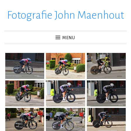
Fotografie John Maenhout
Ga
verder
naar
inhoud
MENU