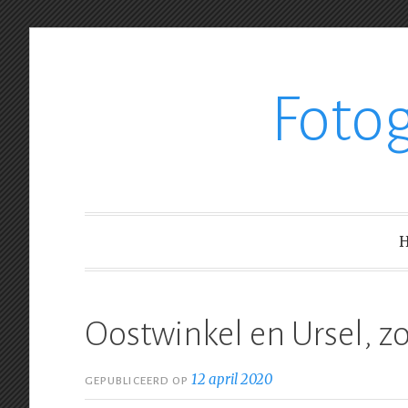
Ga
Foto
verder
naar
inhoud
Oostwinkel en Ursel, 
12 april 2020
GEPUBLICEERD OP