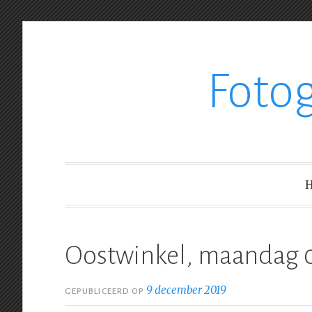
Ga
Foto
verder
naar
inhoud
Oostwinkel, maandag 
9 december 2019
GEPUBLICEERD OP