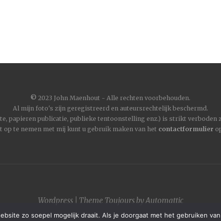
©
2023 John Maenhout - Alle rechten voorbehouden.
Al mijn foto's zijn geregistreerd en auteursrechtelijk beschermd.
, papieren publicatie, publieke tentoonstelling enz.) is strikt verboden
t op te nemen met mij kunt u gebruik maken van het
contactformulier
op
Wordpress
|
Theme
Toujours
by
Automattic
site zo soepel mogelijk draait. Als je doorgaat met het gebruiken van