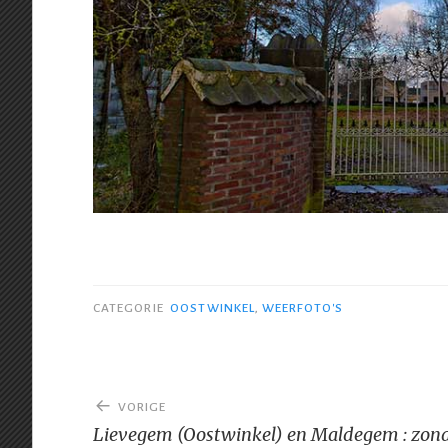
CATEGORIE
OOSTWINKEL
,
WEERFOTO'S
Bericht
VORIGE
navigatie
Lievegem (Oostwinkel) en Maldegem : zon