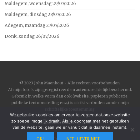
Maldegem, woensdag 29/07/2026
Maldegem, dinsdag 28/07/2026
Adegem, maandag 27/07/2026
Donk, zondag 26/07/2026
©
2023 John Maenhout - Alle rechten voorbehouden.
Al mijn foto's zijn geregistreerd en auteursrechtelijk beschermd.
Gebruik in welke vorm dan ook (website, papieren publicatie,
publieke tentoonstelling enz.) is strikt verboden zonder mijn
schriftelijke toestemming.
We gebruiken cookies om ervoor te zorgen dat onze website
Om contact op te nemen met mij kunt u gebruik maken van het
zo soepel mogelijk draait. Als je doorgaat met het gebruiken
contactformulier
op deze site.
van de website, gaan we er vanuit dat je daarmee instemt.
Wordpress
|
Theme
Toujours
by
Automattic
OK !
NEE, LIEVER NIET...