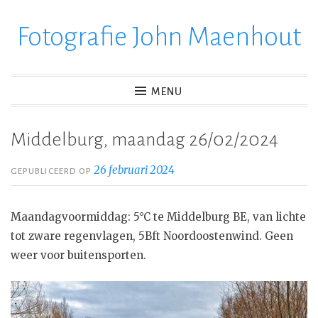
Fotografie John Maenhout
Ga
verder
naar
inhoud
MENU
Middelburg, maandag 26/02/2024
26 februari 2024
GEPUBLICEERD OP
Maandagvoormiddag: 5°C te Middelburg BE, van lichte
tot zware regenvlagen, 5Bft Noordoostenwind. Geen
weer voor buitensporten.