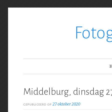
Ga
Foto
verder
naar
inhoud
Middelburg, dinsdag 2
27 oktober 2020
GEPUBLICEERD OP