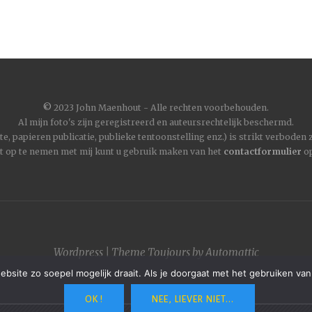
©
2023 John Maenhout - Alle rechten voorbehouden.
Al mijn foto's zijn geregistreerd en auteursrechtelijk beschermd.
, papieren publicatie, publieke tentoonstelling enz.) is strikt verboden
t op te nemen met mij kunt u gebruik maken van het
contactformulier
op
Wordpress
|
Theme
Toujours
by
Automattic
site zo soepel mogelijk draait. Als je doorgaat met het gebruiken van
OK !
NEE, LIEVER NIET...