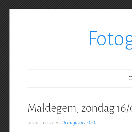
Ga
Foto
verder
naar
inhoud
Maldegem, zondag 16/
16 augustus 2020
GEPUBLICEERD OP