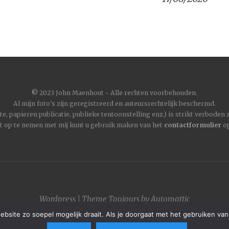
©
2023 John Maenhout - Alle rechten voorbehouden.
Al mijn foto's zijn geregistreerd en auteursrechtelijk beschermd.
, papieren publicatie, publieke tentoonstelling enz.) is strikt verboden
t op te nemen met mij kunt u gebruik maken van het
contactformulier
op
Wordpress
|
Theme
Toujours
by
Automattic
site zo soepel mogelijk draait. Als je doorgaat met het gebruiken van