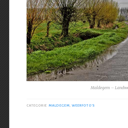
Maldegem – Landwe
CATEGORIE
MALDEGEM
,
WEERFOTO'S