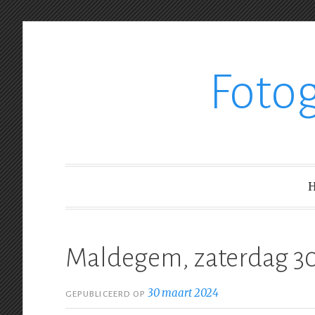
Ga
Foto
verder
naar
inhoud
Maldegem, zaterdag 3
30 maart 2024
GEPUBLICEERD OP