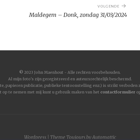
VOLGENDE
Maldegem – Donk, zondag 31/03/2024
©
2023 John Maenhout - Alle rechten voorbehouden.
Al mijn foto's zijn geregistreerd en auteursrechtelijk beschermd.
, papieren publicatie, publieke tentoonstelling enz.) is strikt verboden
t op te nemen met mij kunt u gebruik maken van het
contactformulier
op
Wordpress
|
Theme
Toujours
by
Automattic