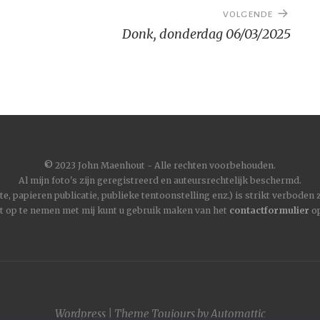
VOLGENDE
Donk, donderdag 06/03/2025
©
2023 John Maenhout - Alle rechten voorbehouden.
Al mijn foto's zijn geregistreerd en auteursrechtelijk beschermd.
, papieren publicatie, publieke tentoonstelling enz.) is strikt verboden
t op te nemen met mij kunt u gebruik maken van het
contactformulier
op
Wordpress
|
Theme
Toujours
by
Automattic