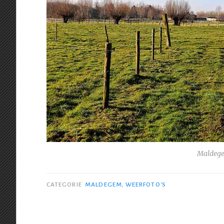
Maldege
CATEGORIE
MALDEGEM
,
WEERFOTO'S