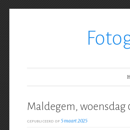
Ga
Foto
verder
naar
inhoud
Maldegem, woensdag 
5 maart 2025
GEPUBLICEERD OP