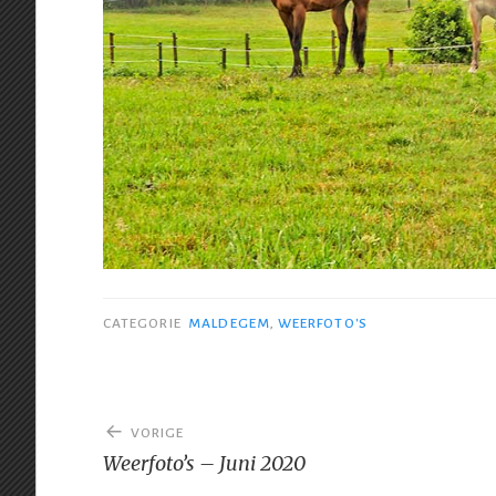
CATEGORIE
MALDEGEM
,
WEERFOTO'S
Bericht
VORIGE
navigatie
Weerfoto’s – Juni 2020