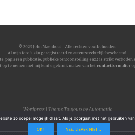
©
2023 John Maenhout - Alle rechten voorbehouden.
Al mijn foto's zijn geregistreerd en auteursrechtelijk beschermd.
, papieren publicatie, publieke tentoonstelling enz.) is strikt verboden
t op te nemen met mij kunt u gebruik maken van het
contactformulier
op
Wordpress
|
Theme
Toujours
by
Automattic
site zo soepel mogelijk draait. Als je doorgaat met het gebruiken van
OK !
NEE, LIEVER NIET...