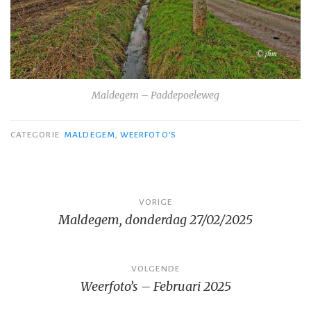
Maldegem – Paddepoeleweg
CATEGORIE
MALDEGEM
,
WEERFOTO'S
Bericht
VORIGE
Maldegem, donderdag 27/02/2025
navigatie
VOLGENDE
Weerfoto’s – Februari 2025