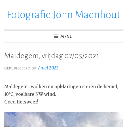
Fotografie John Maenhout
Ga
verder
naar
inhoud
MENU
Maldegem, vrijdag 07/05/2021
7 mei 2021
GEPUBLICEERD OP
Maldegem : wolken en opklaringen sieren de hemel,
10°C, voelbare NW wind.
Goed fietsweer!