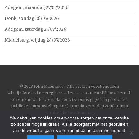
Adegem, maandag 27/07/2026
Donk, zondag 26/07/2026
Adegem, zaterdag 25/07/2026
Middelburg, vrijdag 24/07/2026
©
2023 John Maenhout - Alle rechten voorbehouden.
Al mijn foto's zijn geregistreerd en auteursrechtelijk beschermd.
Gebruik in welke vorm dan ook (website, papieren publicatie,
publieke tentoonstelling enz.) is strikt verboden zonder mijn
schriftelijke toestemming.
We gebruiken cookies om ervoor te zorgen dat onze website
Om contact op te nemen met mij kunt u gebruik maken van het
zo soepel mogelijk draait. Als je doorgaat met het gebruiken
contactformulier
op deze site.
van de website, gaan we er vanuit dat je daarmee instemt.