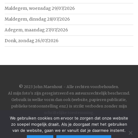
Maldegem, woensdag 29/07/2026
Maldegem, dinsdag 28/07/2026
Adegem, maandag 27/07/2026
Donk, zondag 26/07/2026
©
2023 John Maenhout - Alle rechten voorbehouden.
Al mijn foto's zijn geregistreerd en auteursrechtelijk beschermd.
Gebruik in welke vorm dan ook (website, papieren publicatie,
publieke tentoonstelling enz.) is strikt verboden zonder mijn
schriftelijke toestemming.
We gebruiken cookies om ervoor te zorgen dat onze website
Om contact op te nemen met mij kunt u gebruik maken van het
zo soepel mogelijk draait. Als je doorgaat met het gebruiken
contactformulier
op deze site.
van de website, gaan we er vanuit dat je daarmee instemt.