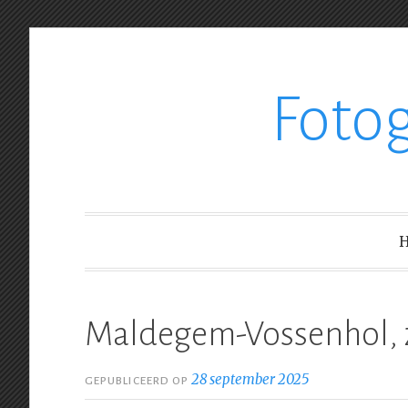
Ga
Foto
verder
naar
inhoud
Maldegem-Vossenhol, 
28 september 2025
GEPUBLICEERD OP