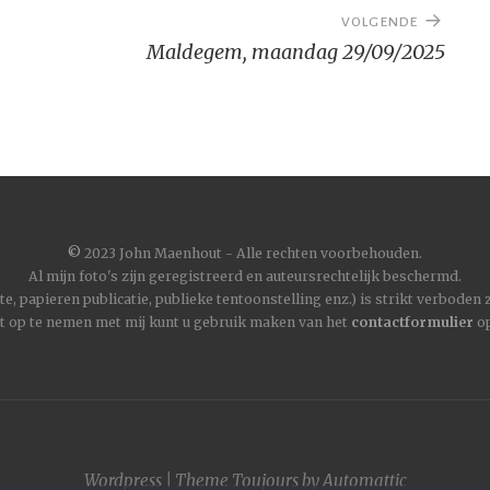
VOLGENDE
Maldegem, maandag 29/09/2025
©
2023 John Maenhout - Alle rechten voorbehouden.
Al mijn foto's zijn geregistreerd en auteursrechtelijk beschermd.
, papieren publicatie, publieke tentoonstelling enz.) is strikt verboden
t op te nemen met mij kunt u gebruik maken van het
contactformulier
op
Wordpress
|
Theme
Toujours
by
Automattic