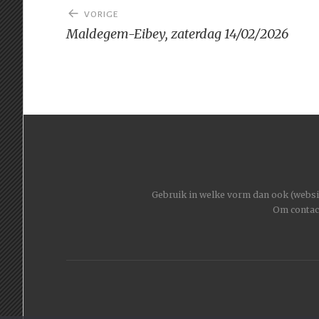
Bericht
VORIGE
navigatie
Maldegem-Eibey, zaterdag 14/02/2026
Gebruik in welke vorm dan ook (website
Om contac