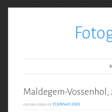
Ga
Foto
verder
naar
inhoud
Maldegem-Vossenhol, 
15 februari 2026
GEPUBLICEERD OP