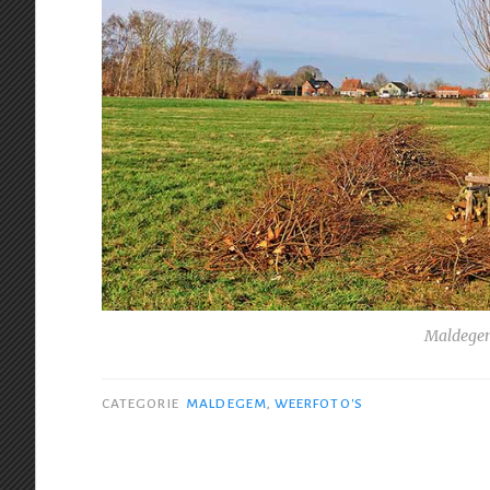
Maldegem
CATEGORIE
MALDEGEM
,
WEERFOTO'S