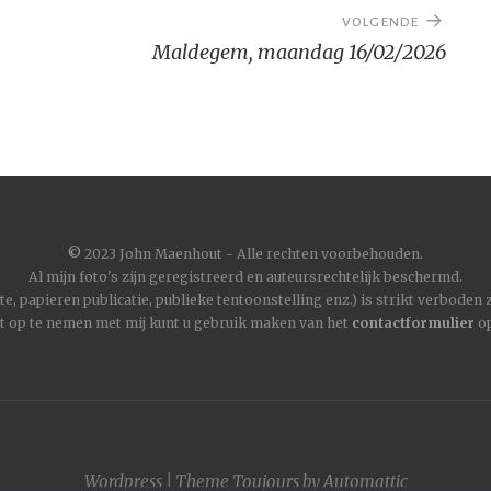
VOLGENDE
Maldegem, maandag 16/02/2026
©
2023 John Maenhout - Alle rechten voorbehouden.
Al mijn foto's zijn geregistreerd en auteursrechtelijk beschermd.
, papieren publicatie, publieke tentoonstelling enz.) is strikt verboden
t op te nemen met mij kunt u gebruik maken van het
contactformulier
op
Wordpress
|
Theme
Toujours
by
Automattic