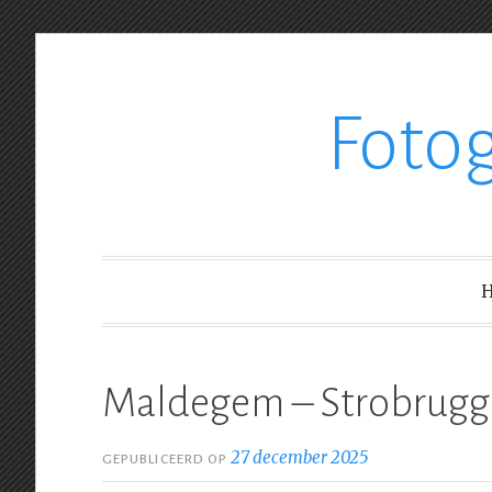
Ga
Foto
verder
naar
inhoud
Maldegem – Strobrugge
27 december 2025
GEPUBLICEERD OP