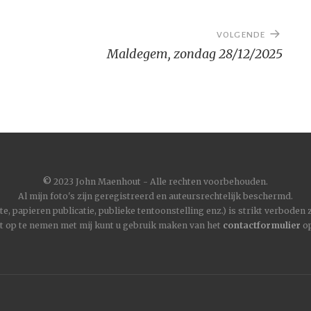
VOLGENDE
Maldegem, zondag 28/12/2025
©
2023 John Maenhout - Alle rechten voorbehouden.
Al mijn foto's zijn geregistreerd en auteursrechtelijk beschermd.
, papieren publicatie, publieke tentoonstelling enz.) is strikt verboden
t op te nemen met mij kunt u gebruik maken van het
contactformulier
op