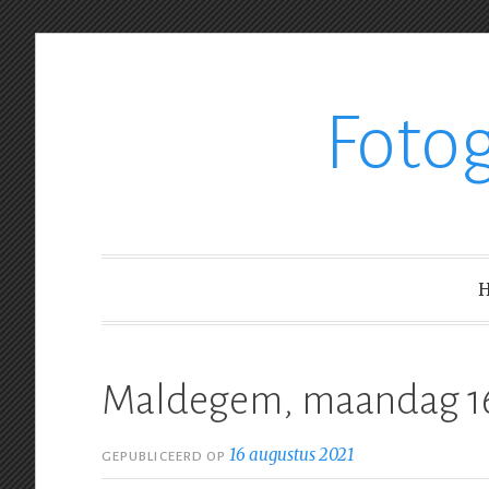
Ga
Foto
verder
naar
inhoud
Maldegem, maandag 1
16 augustus 2021
GEPUBLICEERD OP