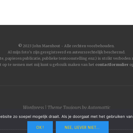
©
2023 John Maenhout - Alle rechten voorbehouden.
Al mijn foto's zijn geregistreerd en auteursrechtelijk beschermd.
, papieren publicatie, publieke tentoonstelling enz.) is strikt verboden
t op te nemen met mij kunt u gebruik maken van het
contactformulier
op
Wordpress
|
Theme
Toujours
by
Automattic
site zo soepel mogelijk draait. Als je doorgaat met het gebruiken van
OK !
NEE, LIEVER NIET...