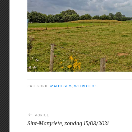
CATEGORIE
MALDEGEM
,
WEERFOTO'S
Bericht
VORIGE
navigatie
Sint-Margriete, zondag 15/08/2021