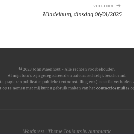
VOLGENDE
Middelburg, dinsdag 06/01/2025
©
2023 John Maenhout - Alle rechten voorbehouden.
Al mijn foto's zijn geregistreerd en auteursrechtelijk beschermd.
, papieren publicatie, publieke tentoonstelling enz.) is strikt verboden
t op te nemen met mij kunt u gebruik maken van het
contactformulier
op
Wordpress
|
Theme
Toujours
by
Automattic