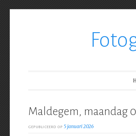
Ga
Foto
verder
naar
inhoud
Maldegem, maandag 0
5 januari 2026
GEPUBLICEERD OP