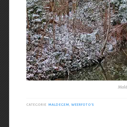
Mald
CATEGORIE
MALDEGEM
,
WEERFOTO'S