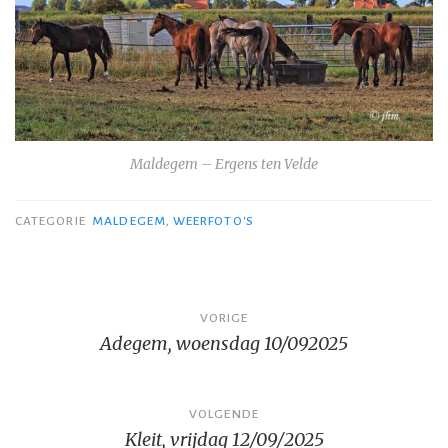
Maldegem – Ergens ten Velde
CATEGORIE
MALDEGEM
,
WEERFOTO'S
Bericht
VORIGE
Adegem, woensdag 10/092025
navigatie
VOLGENDE
Kleit, vrijdag 12/09/2025