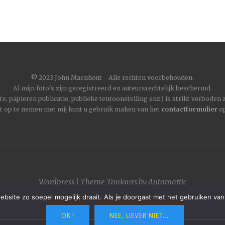
©
2023 John Maenhout - Alle rechten voorbehouden.
Al mijn foto's zijn geregistreerd en auteursrechtelijk beschermd.
, papieren publicatie, publieke tentoonstelling enz.) is strikt verboden
t op te nemen met mij kunt u gebruik maken van het
contactformulier
op
Wordpress
|
Theme
Toujours
by
Automattic
site zo soepel mogelijk draait. Als je doorgaat met het gebruiken van
OK !
NEE, LIEVER NIET...