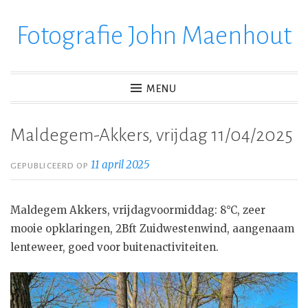
Fotografie John Maenhout
Ga
verder
naar
inhoud
MENU
Maldegem-Akkers, vrijdag 11/04/2025
11 april 2025
GEPUBLICEERD OP
Maldegem Akkers, vrijdagvoormiddag: 8°C, zeer
mooie opklaringen, 2Bft Zuidwestenwind, aangenaam
lenteweer, goed voor buitenactiviteiten.