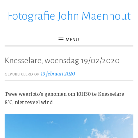
Fotografie John Maenhout
Ga
verder
naar
inhoud
MENU
Knesselare, woensdag 19/02/2020
19 februari 2020
GEPUBLICEERD OP
Twee weerfoto’s genomen om 10H30 te Knesselare :
8°C, niet teveel wind